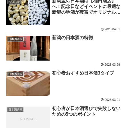
新潟産の日本酒は【稲田酒店】
お知らせ
へ！記念日などイベントに最適な
新潟の地酒が豊富でオリジナルラ
ベルも提供可！～新潟産の日本酒
が美味しい理由～
2026.04.01
新潟の日本酒の特徴
日本酒講座
2026.03.29
初心者おすすめ日本酒3タイプ
日本酒講座
2026.03.21
初心者が日本酒選びで失敗しない
日本酒講座
ための5つのポイント